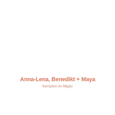
hat sie mit uns gearbeitet – auf
das Nervensystem, auf unsere
inneren Bilder, auf unsere
Verbindung. Kein Druck. Kein
„Tun“. Sondern ein gemeinsames
Loslassen. Heute sind wir Eltern.
Und wir glauben, dass das kein
Zufall war.
Anna-Lena, Benedikt + Maya
Kempten im Allgäu