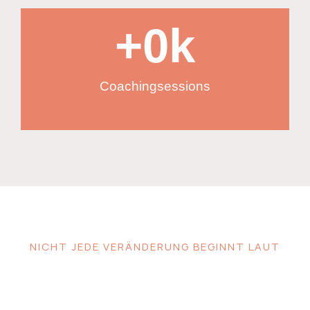
+
0
k
Coachingsessions
NICHT JEDE VERÄNDERUNG BEGINNT LAUT
WENN DU SPÜRST, DASS ES
ZEIT IST - DANN IST ES
DAS AUCH.