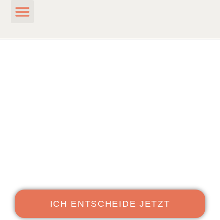
FÜHREN BEGINNT
IM INNEREN.
Führung beginnt, wo Selbstwahrnehmung auf
Verantwortung trifft – und innere Klarheit zur
strategischen Stärke wird.
ICH ENTSCHEIDE JETZT