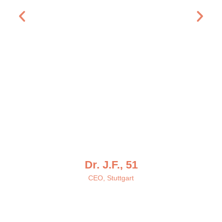
welche Rollen wir verteidigten –
und was wirklich auf dem Spiel
stand. Eine systemische
Perspektive hat mir geholfen,
anders zu führen. Nicht reaktiver
– sondern klarer. Heute weiss ich
wo mein Einfluss beginnt und wo
er aufhört.
Dr. J.F., 51
CEO, Stuttgart